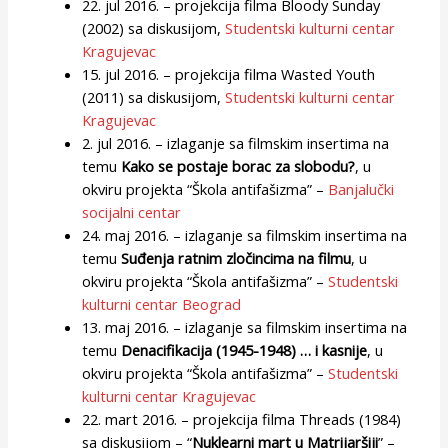
22. jul 2016. – projekcija filma Bloody Sunday
(2002) sa diskusijom,
Studentski kulturni centar
Kragujevac
15. jul 2016. – projekcija filma Wasted Youth
(2011) sa diskusijom,
Studentski kulturni centar
Kragujevac
2. jul 2016. – izlaganje sa filmskim insertima na
temu
Kako se postaje borac za slobodu?
, u
okviru projekta “Škola antifašizma” –
Banjalučki
socijalni centar
24. maj 2016. – izlaganje sa filmskim insertima na
temu
Suđenja ratnim zločincima na filmu
, u
okviru projekta “Škola antifašizma” –
Studentski
kulturni centar Beograd
13. maj 2016. – izlaganje sa filmskim insertima na
temu
Denacifikacija (1945-1948) … i kasnije
, u
okviru projekta “Škola antifašizma” –
Studentski
kulturni centar Kragujevac
22. mart 2016. – projekcija filma Threads (1984)
sa diskusijom – “
Nuklearni mart u Matrijaršiji
” –