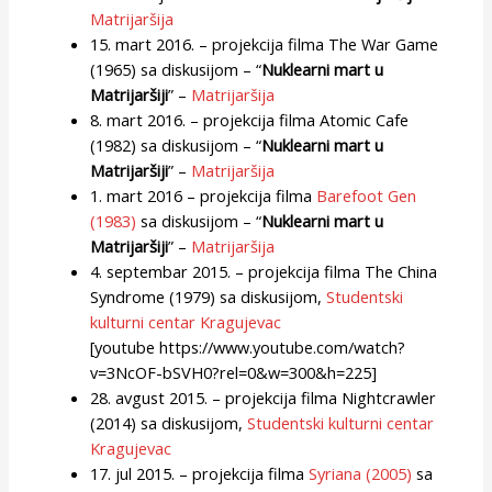
Matrijaršija
15. mart 2016. – projekcija filma The War Game
(1965) sa diskusijom – “
Nuklearni mart u
Matrijaršiji
” –
Matrijaršija
8. mart 2016. – projekcija filma Atomic Cafe
(1982) sa diskusijom – “
Nuklearni mart u
Matrijaršiji
” –
Matrijaršija
1. mart 2016 – projekcija filma
Barefoot Gen
(1983)
sa diskusijom – “
Nuklearni mart u
Matrijaršiji
” –
Matrijaršija
4. septembar 2015. – projekcija filma The China
Syndrome (1979) sa diskusijom,
Studentski
kulturni centar Kragujevac
[youtube https://www.youtube.com/watch?
v=3NcOF-bSVH0?rel=0&w=300&h=225]
28. avgust 2015. – projekcija filma Nightcrawler
(2014) sa diskusijom,
Studentski kulturni centar
Kragujevac
17. jul 2015. – projekcija filma
Syriana (2005)
sa