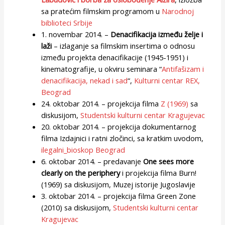
sa pratećim filmskim programom u
Narodnoj
biblioteci Srbije
1. novembar 2014. –
Denacifikacija između želje i
laži
– izlaganje sa filmskim insertima o odnosu
između projekta denacifikacije (1945-1951) i
kinematografije, u okviru seminara “
Antifašizam i
denacifikacija, nekad i sad
“,
Kulturni centar REX,
Beograd
24. oktobar 2014. – projekcija filma
Z (1969)
sa
diskusijom,
Studentski kulturni centar Kragujevac
20. oktobar 2014. – projekcija dokumentarnog
filma Izdajnici i ratni zločinci, sa kratkim uvodom,
ilegalni_bioskop Beograd
6. oktobar 2014. – predavanje
One sees more
clearly on the periphery
i projekcija filma Burn!
(1969) sa diskusijom, Muzej istorije Jugoslavije
3. oktobar 2014. – projekcija filma Green Zone
(2010) sa diskusijom,
Studentski kulturni centar
Kragujevac