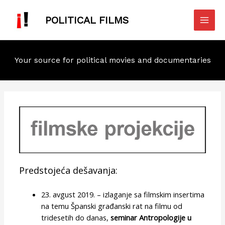
Skip
Mai
to
POLITICAL FILMS
Men
content
Your source for political movies and documentaries
Predstojeća dešavanja:
23. avgust 2019. – izlaganje sa filmskim insertima
na temu Španski građanski rat na filmu od
tridesetih do danas,
seminar Antropologije u