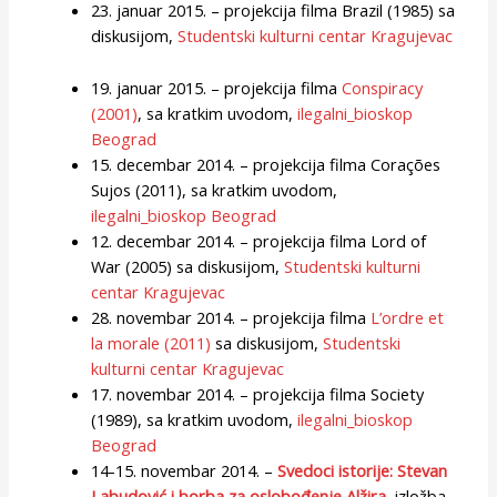
23. januar 2015. – projekcija filma Brazil (1985) sa
diskusijom,
Studentski kulturni centar Kragujevac
19. januar 2015. – projekcija filma
Conspiracy
(2001)
, sa kratkim uvodom,
ilegalni_bioskop
Beograd
15. decembar 2014. – projekcija filma Corações
Sujos (2011), sa kratkim uvodom,
ilegalni_bioskop Beograd
12. decembar 2014. – projekcija filma Lord of
War (2005) sa diskusijom,
Studentski kulturni
centar Kragujevac
28. novembar 2014. – projekcija filma
L’ordre et
la morale (2011)
sa diskusijom,
Studentski
kulturni centar Kragujevac
17. novembar 2014. – projekcija filma Society
(1989), sa kratkim uvodom,
ilegalni_bioskop
Beograd
14-15. novembar 2014. –
Svedoci istorije: Stevan
Labudović i borba za oslobođenje Alžira
, izložba