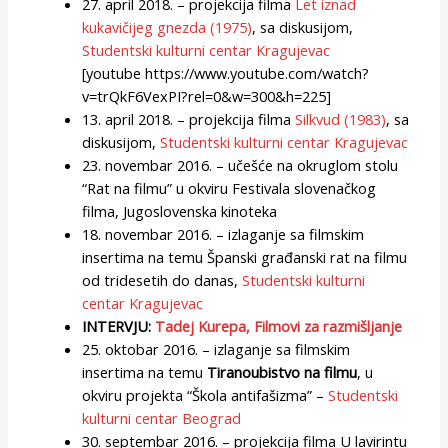
27. april 2018. – projekcija filma
Let iznad
kukavičijeg gnezda (1975)
, sa diskusijom,
Studentski kulturni centar Kragujevac
[youtube https://www.youtube.com/watch?
v=trQkF6VexPI?rel=0&w=300&h=225]
13. april 2018. – projekcija filma
Silkvud (1983)
, sa
diskusijom,
Studentski kulturni centar Kragujevac
23. novembar 2016. – učešće na okruglom stolu
“Rat na filmu” u okviru Festivala slovenačkog
filma, Jugoslovenska kinoteka
18. novembar 2016. – izlaganje sa filmskim
insertima na temu Španski građanski rat na filmu
od tridesetih do danas,
Studentski kulturni
centar Kragujevac
INTERVJU:
Tadej Kurepa, Filmovi za razmišljanje
25. oktobar 2016. – izlaganje sa filmskim
insertima na temu
Tiranoubistvo na filmu
, u
okviru projekta “Škola antifašizma” –
Studentski
kulturni centar Beograd
30. septembar 2016. – projekcija filma U lavirintu